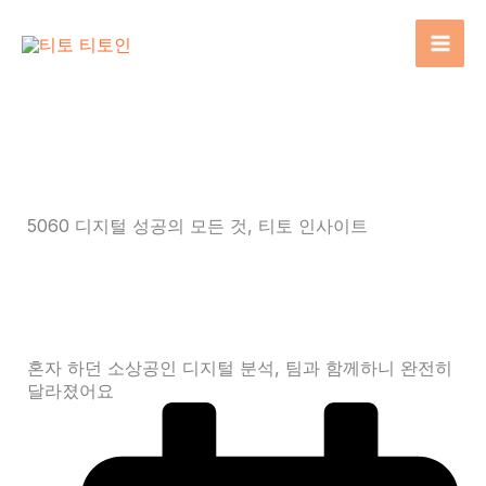
콘
텐
츠
로
건
너
뛰
기
5060 디지털 성공의 모든 것, 티토 인사이트
AI 활용부터 창업 가이드까지, 사장님이 찾던 정보가 여
기 있습니다
혼자 하던 소상공인 디지털 분석, 팀과 함께하니 완전히
달라졌어요