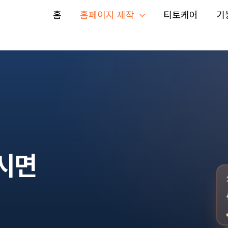
홈
홈페이지 제작
티토케어
기
시면