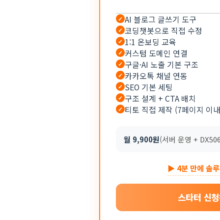
AI 블로그 글쓰기 도구
✓
코딩챗봇으로 직접 수정
✓
1:1 온보딩 교육
✓
커스텀 도메인 연결
✓
구글·AI 노출 기본 구조
✓
카카오톡 채널 연동
✓
SEO 기본 세팅
✓
구조 설계 + CTA 배치
✓
티토 직접 제작 (7페이지 이내
✓
월 9,900원
(서버 운영 + DX50
▶ 4분 만에 솔
스타터 신청