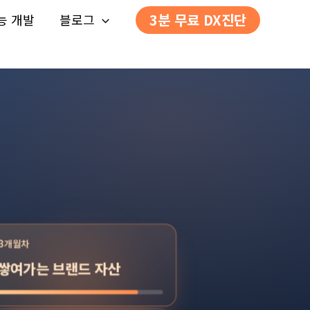
3분 무료 DX진단
능 개발
블로그
3개월차
쌓여가는 브랜드 자산