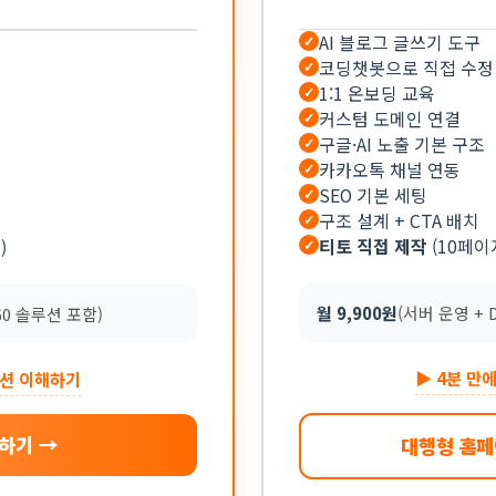
AI 블로그 글쓰기 도구
✓
코딩챗봇으로 직접 수정
✓
1:1 온보딩 교육
✓
커스텀 도메인 연결
✓
구글·AI 노출 기본 구조
✓
카카오톡 채널 연동
✓
SEO 기본 세팅
✓
구조 설계 + CTA 배치
✓
티토 직접 제작
(10페이
)
✓
월 9,900원
(서버 운영 + 
60 솔루션 포함)
▶ 4분 만
루션 이해하기
하기 →
대행형 홈페