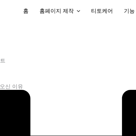
홈
홈페이지 제작
티토케어
기능
이트
 활용부터 창업 가이드까지, 사장님이 찾던 정보가 여기 있
아오신 이유