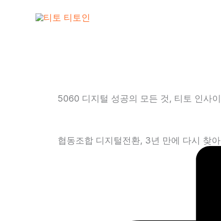
콘
텐
츠
로
건
너
뛰
5060 디지털 성공의 모든 것, 티토 인사
기
AI
협동조합 디지털전환, 3년 만에 다시 찾