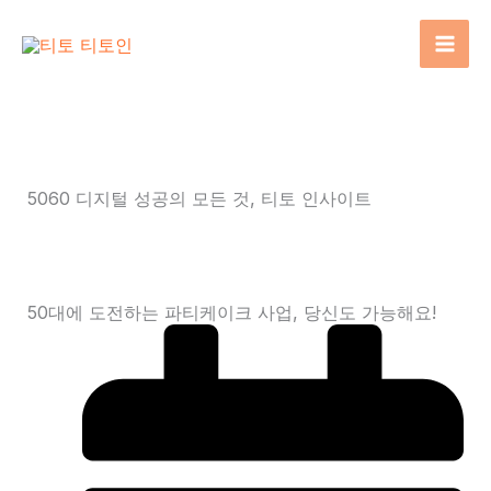
콘
텐
츠
로
건
너
뛰
5060 디지털 성공의 모든 것, 티토 인사이트
기
AI 활용부터 창업 가이드까지, 사장님이 찾던 정보가 여
기 있습니다
50대에 도전하는 파티케이크 사업, 당신도 가능해요!